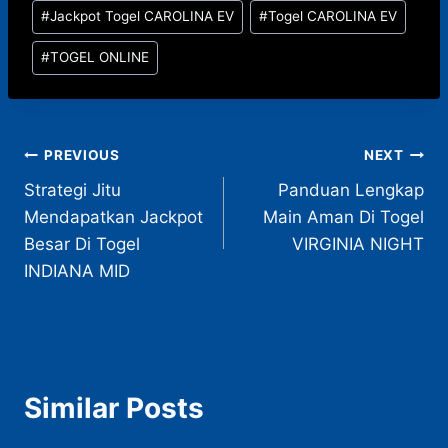
#
Jackpot Togel CAROLINA EV
#
Togel CAROLINA EV
#
TOGEL ONLINE
Post
PREVIOUS
NEXT
Strategi Jitu
Panduan Lengkap
navigation
Mendapatkan Jackpot
Main Aman Di Togel
Besar Di Togel
VIRGINIA NIGHT
INDIANA MID
Similar Posts