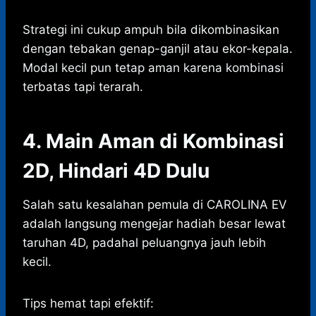
Strategi ini cukup ampuh bila dikombinasikan
dengan tebakan genap-ganjil atau ekor-kepala.
Modal kecil pun tetap aman karena kombinasi
terbatas tapi terarah.
4. Main Aman di Kombinasi
2D, Hindari 4D Dulu
Salah satu kesalahan pemula di CAROLINA EV
adalah langsung mengejar hadiah besar lewat
taruhan 4D, padahal peluangnya jauh lebih
kecil.
Tips hemat tapi efektif: