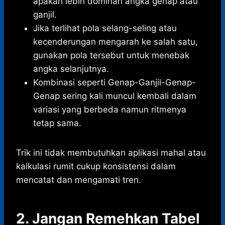
apakah lebih dominan angka genap atau
ganjil.
Jika terlihat pola selang-seling atau
kecenderungan mengarah ke salah satu,
gunakan pola tersebut untuk menebak
angka selanjutnya.
Kombinasi seperti Genap-Ganjil-Genap-
Genap sering kali muncul kembali dalam
variasi yang berbeda namun ritmenya
tetap sama.
Trik ini tidak membutuhkan aplikasi mahal atau
kalkulasi rumit cukup konsistensi dalam
mencatat dan mengamati tren.
2. Jangan Remehkan Tabel