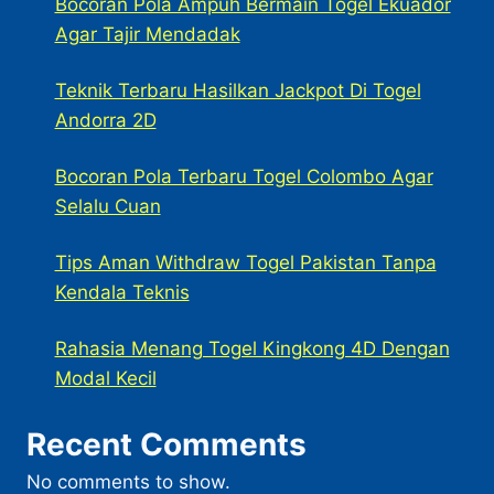
Bocoran Pola Ampuh Bermain Togel Ekuador
Agar Tajir Mendadak
Teknik Terbaru Hasilkan Jackpot Di Togel
Andorra 2D
Bocoran Pola Terbaru Togel Colombo Agar
Selalu Cuan
Tips Aman Withdraw Togel Pakistan Tanpa
Kendala Teknis
Rahasia Menang Togel Kingkong 4D Dengan
Modal Kecil
Recent Comments
No comments to show.