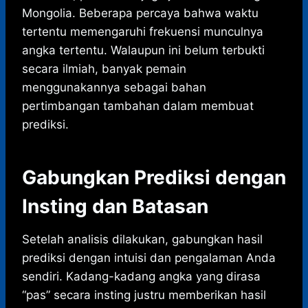
Mongolia. Beberapa percaya bahwa waktu
tertentu memengaruhi frekuensi munculnya
angka tertentu. Walaupun ini belum terbukti
secara ilmiah, banyak pemain
menggunakannya sebagai bahan
pertimbangan tambahan dalam membuat
prediksi.
Gabungkan Prediksi dengan
Insting dan Batasan
Setelah analisis dilakukan, gabungkan hasil
prediksi dengan intuisi dan pengalaman Anda
sendiri. Kadang-kadang angka yang dirasa
“pas” secara insting justru memberikan hasil