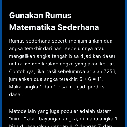
Gunakan Rumus
Matematika Sederhana
Rumus sederhana seperti menjumlahkan dua
angka terakhir dari hasil sebelumnya atau
mengalikan angka tengah bisa dijadikan dasar
untuk memperkirakan angka yang akan keluar.
Contohnya, jika hasil sebelumnya adalah 7256,
jumlahkan dua angka terakhir: 5 + 6 = 11.
Maka, angka 1 dan 1 bisa menjadi prediksi
dasar.
Metode lain yang juga populer adalah sistem
“mirror” atau bayangan angka, di mana angka 1
bisa dipasangkan dengan 6, 2 dengan 7, dan