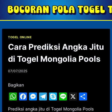
Skip
to
content
TOGEL ONLINE
Cara Prediksi Angka Jitu
di Togel Mongolia Pools
07/07/2025
Bagikan
W
F
M
T
S
Li
X
S
h
a
e
el
k
n
h
Prediksi angka jitu di Togel Mongolia Pools