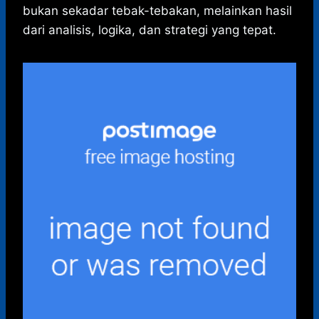
at
c
s
e
y
e
ar
bukan sekadar tebak-tebakan, melainkan hasil
s
e
s
gr
p
e
dari analisis, logika, dan strategi yang tepat.
A
b
e
a
e
p
o
n
m
p
o
g
k
er