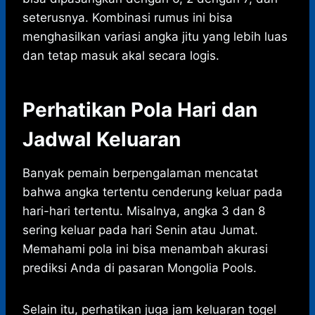
seterusnya. Kombinasi rumus ini bisa
menghasilkan variasi angka jitu yang lebih luas
dan tetap masuk akal secara logis.
Perhatikan Pola Hari dan
Jadwal Keluaran
Banyak pemain berpengalaman mencatat
bahwa angka tertentu cenderung keluar pada
hari-hari tertentu. Misalnya, angka 3 dan 8
sering keluar pada hari Senin atau Jumat.
Memahami pola ini bisa menambah akurasi
prediksi Anda di pasaran Mongolia Pools.
Selain itu, perhatikan juga jam keluaran togel