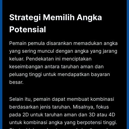
Strategi Memilih Angka
Potensial
Pemain pemula disarankan memadukan angka
yang sering muncul dengan angka yang jarang
keluar. Pendekatan ini menciptakan
keseimbangan antara taruhan aman dan
peluang tinggi untuk mendapatkan bayaran
besar.
Selain itu, pemain dapat membuat kombinasi
berdasarkan jenis taruhan. Misalnya, fokus
pada 2D untuk taruhan aman dan 3D atau 4D
untuk kombinasi angka yang berpotensi tinggi.