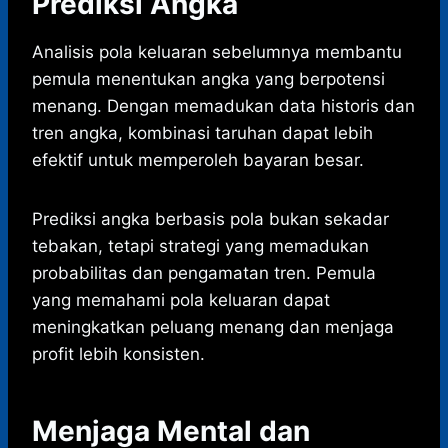
Prediksi Angka
Analisis pola keluaran sebelumnya membantu
pemula menentukan angka yang berpotensi
menang. Dengan memadukan data historis dan
tren angka, kombinasi taruhan dapat lebih
efektif untuk memperoleh bayaran besar.
Prediksi angka berbasis pola bukan sekadar
tebakan, tetapi strategi yang memadukan
probabilitas dan pengamatan tren. Pemula
yang memahami pola keluaran dapat
meningkatkan peluang menang dan menjaga
profit lebih konsisten.
Menjaga Mental dan