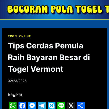
Skip
to
content
TOGEL ONLINE
Tips Cerdas Pemula
Raih Bayaran Besar di
Togel Vermont
02/23/2026
Bagikan
W
F
M
T
S
Li
X
S