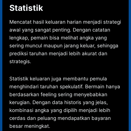
Statistik
Mencatat hasil keluaran harian menjadi strategi
awal yang sangat penting. Dengan catatan
lengkap, pemain bisa melihat angka yang
sering muncul maupun jarang keluar, sehingga
prediksi taruhan menjadi lebih akurat dan
strategis.
Statistik keluaran juga membantu pemula
menghindari taruhan spekulatif. Bermain hanya
berdasarkan feeling sering menyebabkan
kerugian. Dengan data historis yang jelas,
kombinasi angka yang dipilih menjadi lebih
cerdas dan peluang mendapatkan bayaran
besar meningkat.