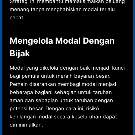
Strategi ini membantu memaksimalkan peluang
menang tanpa menghabiskan modal terlalu
cepat.
Mengelola Modal Dengan
Bijak
Modal yang dikelola dengan baik menjadi kunci
bagi pemula untuk meraih bayaran besar.
Pemain disarankan membagi modal menjadi
beberapa bagian: sebagian untuk taruhan
aman dan sebagian untuk taruhan dengan
potensi besar. Dengan cara ini, risiko
kehilangan modal secara keseluruhan dapat
diminimalkan.