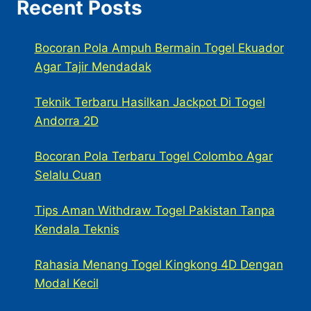
Recent Posts
Bocoran Pola Ampuh Bermain Togel Ekuador
Agar Tajir Mendadak
Teknik Terbaru Hasilkan Jackpot Di Togel
Andorra 2D
Bocoran Pola Terbaru Togel Colombo Agar
Selalu Cuan
Tips Aman Withdraw Togel Pakistan Tanpa
Kendala Teknis
Rahasia Menang Togel Kingkong 4D Dengan
Modal Kecil