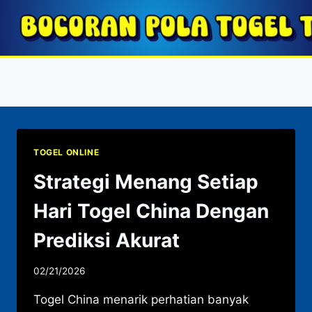
Skip
to
content
Analisis Data Keluaran
TOGEL ONLINE
Strategi Menang Setiap
Hari Togel China Dengan
Prediksi Akurat
02/21/2026
Togel China menarik perhatian banyak