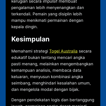
kerugian secara impulsif membuat
pengalaman lebih menyenangkan dan
terkendali. Pemain yang disiplin lebih
mampu menikmati permainan dengan
kepala dingin.
Kesimpulan
Memahami strategi
Togel Australia
secara
edukatif bukan tentang mencari angka
pasti menang, melainkan mengembangkan
kemampuan analisis, membaca data
keluaran, menyusun kombinasi angka
seimbang, menghindari kesalahan umum,
dan mengelola modal dengan bijak.
Dengan pendekatan logis dan bertanggung