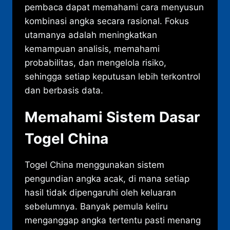
pembaca dapat memahami cara menyusun
kombinasi angka secara rasional. Fokus
utamanya adalah meningkatkan
kemampuan analisis, memahami
probabilitas, dan mengelola risiko,
sehingga setiap keputusan lebih terkontrol
dan berbasis data.
Memahami Sistem Dasar
Togel China
Togel China menggunakan sistem
pengundian angka acak, di mana setiap
hasil tidak dipengaruhi oleh keluaran
sebelumnya. Banyak pemula keliru
menganggap angka tertentu pasti menang