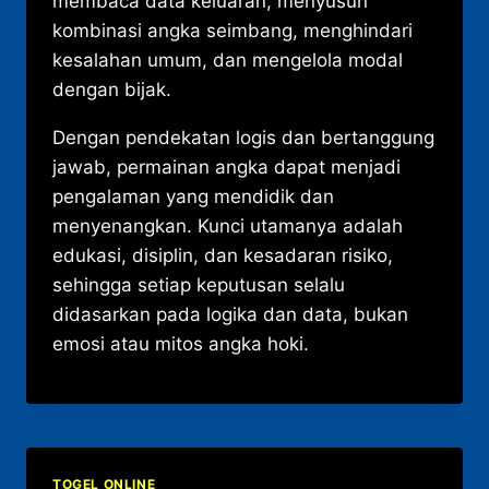
membaca data keluaran, menyusun
kombinasi angka seimbang, menghindari
kesalahan umum, dan mengelola modal
dengan bijak.
Dengan pendekatan logis dan bertanggung
jawab, permainan angka dapat menjadi
pengalaman yang mendidik dan
menyenangkan. Kunci utamanya adalah
edukasi, disiplin, dan kesadaran risiko,
sehingga setiap keputusan selalu
didasarkan pada logika dan data, bukan
emosi atau mitos angka hoki.
TOGEL ONLINE