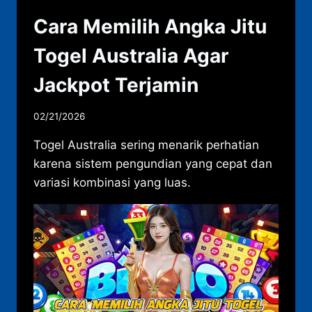
Cara Memilih Angka Jitu
Togel Australia Agar
Jackpot Terjamin
02/21/2026
Togel Australia sering menarik perhatian
karena sistem pengundian yang cepat dan
variasi kombinasi yang luas.