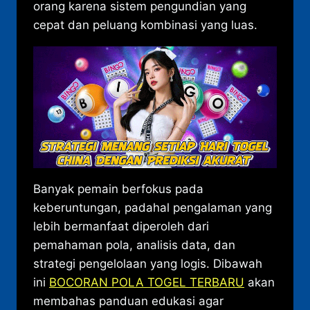
orang karena sistem pengundian yang
cepat dan peluang kombinasi yang luas.
Banyak pemain berfokus pada
keberuntungan, padahal pengalaman yang
lebih bermanfaat diperoleh dari
pemahaman pola, analisis data, dan
strategi pengelolaan yang logis. Dibawah
ini
BOCORAN POLA TOGEL TERBARU
akan
membahas panduan edukasi agar