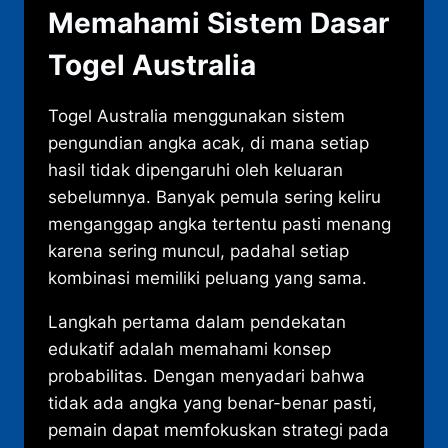
Memahami Sistem Dasar
Togel Australia
Togel Australia menggunakan sistem
pengundian angka acak, di mana setiap
hasil tidak dipengaruhi oleh keluaran
sebelumnya. Banyak pemula sering keliru
menganggap angka tertentu pasti menang
karena sering muncul, padahal setiap
kombinasi memiliki peluang yang sama.
Langkah pertama dalam pendekatan
edukatif adalah memahami konsep
probabilitas. Dengan menyadari bahwa
tidak ada angka yang benar-benar pasti,
pemain dapat memfokuskan strategi pada