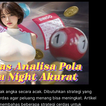
k angka secara acak. Dibutuhkan strategi yang
erdas agar peluang menang bisa meningkat. Artikel
 membahas beberapa strategi cerdas untuk