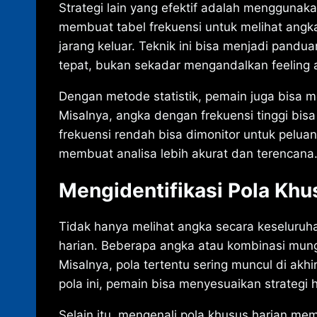
Strategi lain yang efektif adalah menggunaka
membuat tabel frekuensi untuk melihat ang
jarang keluar. Teknik ini bisa menjadi pand
tepat, bukan sekadar mengandalkan feeling 
Dengan metode statistik, pemain juga bisa me
Misalnya, angka dengan frekuensi tinggi bis
frekuensi rendah bisa dimonitor untuk pelua
membuat analisa lebih akurat dan terencana
Mengidentifikasi Pola Khu
Tidak hanya melihat angka secara keseluruha
harian. Beberapa angka atau kombinasi mung
Misalnya, pola tertentu sering muncul di akh
pola ini, pemain bisa menyesuaikan strategi h
Selain itu, mengenali pola khusus harian m