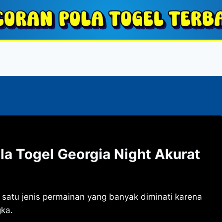
Pasaran Togel Georgia Night
la Togel Georgia Night Akurat
 satu jenis permainan yang banyak diminati karena
ka.