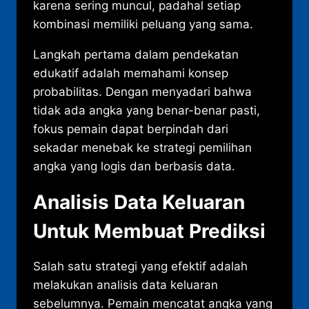
karena sering muncul, padahal setiap
kombinasi memiliki peluang yang sama.
Langkah pertama dalam pendekatan
edukatif adalah memahami konsep
probabilitas. Dengan menyadari bahwa
tidak ada angka yang benar-benar pasti,
fokus pemain dapat berpindah dari
sekadar menebak ke strategi pemilihan
angka yang logis dan berbasis data.
Analisis Data Keluaran
Untuk Membuat Prediksi
Salah satu strategi yang efektif adalah
melakukan analisis data keluaran
sebelumnya. Pemain mencatat angka yang