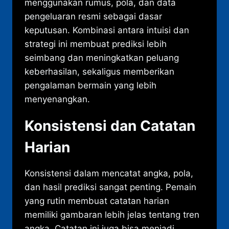
menggunakan rumus, pola, dan data
pengeluaran resmi sebagai dasar
keputusan. Kombinasi antara intuisi dan
strategi ini membuat prediksi lebih
seimbang dan meningkatkan peluang
keberhasilan, sekaligus memberikan
pengalaman bermain yang lebih
menyenangkan.
Konsistensi dan Catatan
Harian
Konsistensi dalam mencatat angka, pola,
dan hasil prediksi sangat penting. Pemain
yang rutin membuat catatan harian
memiliki gambaran lebih jelas tentang tren
angka. Catatan ini juga bisa menjadi