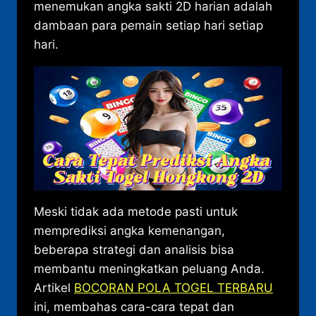
menemukan angka sakti 2D harian adalah
dambaan para pemain setiap hari setiap
hari.
Meski tidak ada metode pasti untuk
memprediksi angka kemenangan,
beberapa strategi dan analisis bisa
membantu meningkatkan peluang Anda.
Artikel
BOCORAN POLA TOGEL TERBARU
ini, membahas cara-cara tepat dan