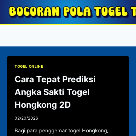
Skip
to
content
Togel Hongkong 2D
TOGEL ONLINE
Cara Tepat Prediksi
Angka Sakti Togel
Hongkong 2D
02/20/2026
Bagi para penggemar togel Hongkong,