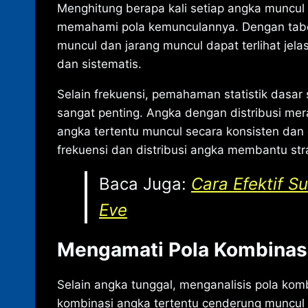
Menghitung berapa kali setiap angka muncu
memahami pola kemunculannya. Dengan tabel 
muncul dan jarang muncul dapat terlihat jelas
dan sistematis.
Selain frekuensi, pemahaman statistik dasar 
sangat penting. Angka dengan distribusi mera
angka tertentu muncul secara konsisten dan 
frekuensi dan distribusi angka membantu stra
Baca Juga:
Cara Efektif S
Eve
Mengamati Pola Kombinas
Selain angka tunggal, menganalisis pola kom
kombinasi angka tertentu cenderung muncul l