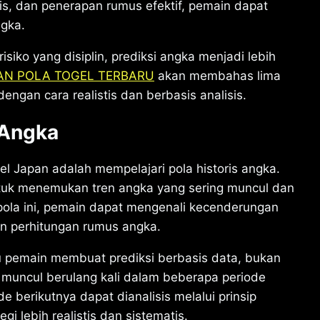
is, dan penerapan rumus efektif, pemain dapat
gka.
iko yang disiplin, prediksi angka menjadi lebih
N POLA TOGEL TERBARU
akan membahas lima
engan cara realistis dan berbasis analisis.
 Angka
l Japan adalah mempelajari pola historis angka.
tuk menemukan tren angka yang sering muncul dan
pola ini, pemain dapat mengenali kecenderungan
an perhitungan rumus angka.
u pemain membuat prediksi berbasis data, bukan
u muncul berulang kali dalam beberapa periode
de berikutnya dapat dianalisis melalui prinsip
gi lebih realistis dan sistematis.