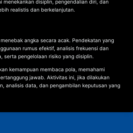
i menekankan disiplin, pengendalian diri, dan
bih realistis dan berkelanjutan.
menebak angka secara acak. Pendekatan yang
nggunaan rumus efektif, analisis frekuensi dan
serta pengelolaan risiko yang disiplin.
atkan kemampuan membaca pola, memahami
rtanggung jawab. Aktivitas ini, jika dilakukan
n, analisis data, dan pengambilan keputusan yang