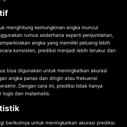
if
ntuk menghitung kemungkinan angka muncul
enggunakan rumus sederhana seperti penjumlahan,
mperkirakan angka yang memiliki peluang lebih
cara konsisten, prediksi menjadi lebih terukur dan
us bisa digunakan untuk meningkatkan akurasi
gan angka panas dan dingin atau frekuensi
akhir. Dengan cara ini, prediksi tidak hanya
r logis dan matematis.
tistik
tegi berikutnya untuk meningkatkan akurasi prediksi.