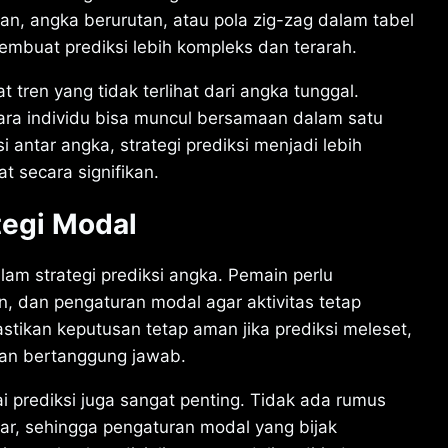
, angka berurutan, atau pola zig-zag dalam tabel
embuat prediksi lebih kompleks dan terarah.
tren yang tidak terlihat dari angka tunggal.
ara individu bisa muncul bersamaan dalam satu
antar angka, strategi prediksi menjadi lebih
 secara signifikan.
tegi Modal
lam strategi prediksi angka. Pemain perlu
, dan pengaturan modal agar aktivitas tetap
stikan keputusan tetap aman jika prediksi meleset,
dan bertanggung jawab.
 prediksi juga sangat penting. Tidak ada rumus
uar, sehingga pengaturan modal yang bijak