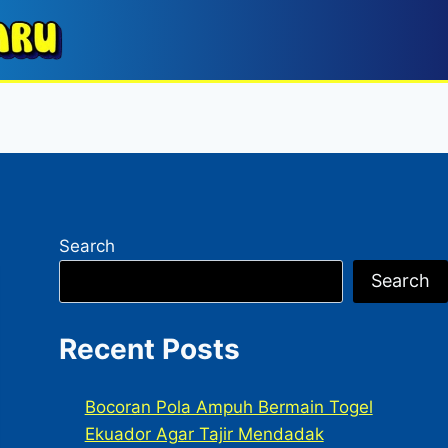
Search
Search
Recent Posts
Bocoran Pola Ampuh Bermain Togel
Ekuador Agar Tajir Mendadak