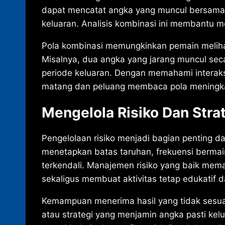
dapat mencatat angka yang muncul bersamaan
keluaran. Analisis kombinasi ini membantu m
Pola kombinasi memungkinkan pemain melihat 
Misalnya, dua angka yang jarang muncul sec
periode keluaran. Dengan memahami interaksi 
matang dan peluang membaca pola meningkat
Mengelola Risiko Dan Stra
Pengelolaan risiko menjadi bagian penting da
menetapkan batas taruhan, frekuensi bermain
terkendali. Manajemen risiko yang baik mema
sekaligus membuat aktivitas tetap edukatif 
Kemampuan menerima hasil yang tidak sesuai
atau strategi yang menjamin angka pasti kel