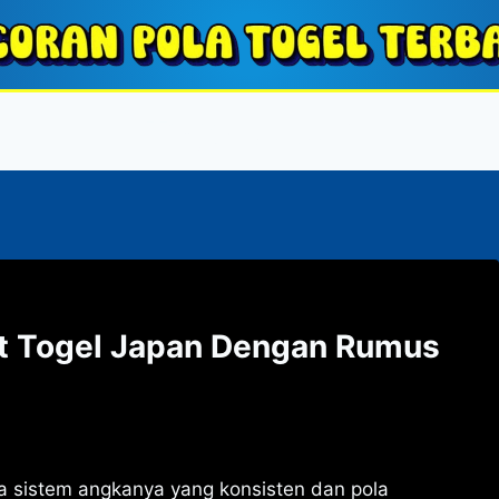
Togel Japan
t Togel Japan Dengan Rumus
a sistem angkanya yang konsisten dan pola