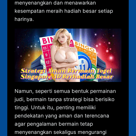
menyenangkan dan menawarkan
kesempatan meraih hadiah besar setiap
harinya.
Namun, seperti semua bentuk permainan
judi, bermain tanpa strategi bisa berisiko
tinggi. Untuk itu, penting memiliki
pendekatan yang aman dan terencana
agar pengalaman bermain tetap
menyenangkan sekaligus mengurangi