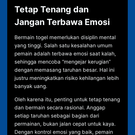
Tetap Tenang dan
Jangan Terbawa Emosi
Bermain togel memerlukan disiplin mental
yang tinggi. Salah satu kesalahan umum
pemain adalah terbawa emosi saat kalah,
sehingga mencoba “mengejar kerugian”
dengan memasang taruhan besar. Hal ini
justru meningkatkan risiko kehilangan lebih
banyak uang.
Oleh karena itu, penting untuk tetap tenang
dan bermain secara rasional. Anggap
setiap taruhan sebagai bagian dari
permainan, bukan jalan cepat untuk kaya.
Dengan kontrol emosi yang baik, pemain