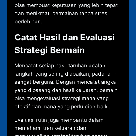
bisa membuat keputusan yang lebih tepat
dan menikmati permainan tanpa stres
berlebihan.
Catat Hasil dan Evaluasi
Strategi Bermain
Mencatat setiap hasil taruhan adalah
langkah yang sering diabaikan, padahal ini
sangat berguna. Dengan mencatat angka
yang dipasang dan hasil keluaran, pemain
bisa mengevaluasi strategi mana yang
efektif dan mana yang perlu diperbaiki.
Evaluasi rutin juga membantu dalam
memahami tren keluaran dan