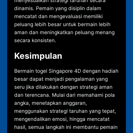
menyesuaikan strategi taruhan secara
dinamis. Pemain yang disiplin dalam
mencatat dan mengevaluasi memiliki
peluang lebih besar untuk bermain lebih
aman dan meningkatkan peluang menang
secara konsisten.
Kesimpulan
Bermain togel Singapore 4D dengan hadiah
besar dapat menjadi pengalaman yang
seru jika dilakukan dengan strategi aman
dan terencana. Mulai dari memahami pola
angka, menetapkan anggaran,
menggunakan strategi taruhan yang tepat,
mengendalikan emosi, hingga mencatat
hasil, semua langkah ini membantu pemain