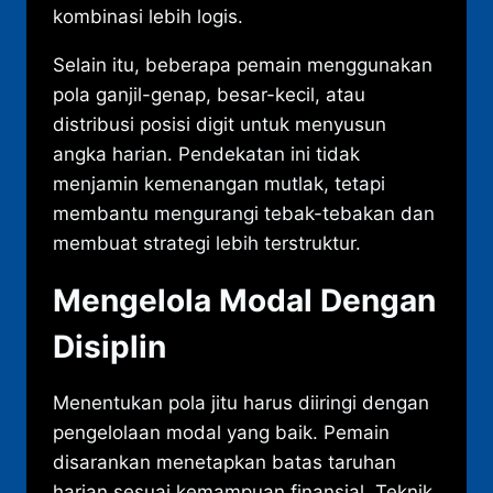
kombinasi lebih logis.
Selain itu, beberapa pemain menggunakan
pola ganjil-genap, besar-kecil, atau
distribusi posisi digit untuk menyusun
angka harian. Pendekatan ini tidak
menjamin kemenangan mutlak, tetapi
membantu mengurangi tebak-tebakan dan
membuat strategi lebih terstruktur.
Mengelola Modal Dengan
Disiplin
Menentukan pola jitu harus diiringi dengan
pengelolaan modal yang baik. Pemain
disarankan menetapkan batas taruhan
harian sesuai kemampuan finansial. Teknik