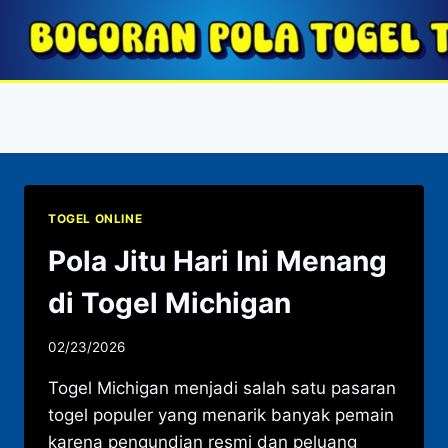
Skip
to
content
Trik Jitu Togel Michigan
TOGEL ONLINE
Pola Jitu Hari Ini Menang
di Togel Michigan
02/23/2026
Togel Michigan menjadi salah satu pasaran
togel populer yang menarik banyak pemain
karena pengundian resmi dan peluang