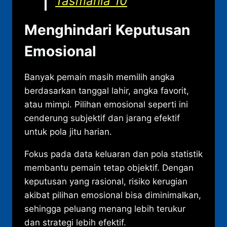
Tasmania 10
Menghindari Keputusan
Emosional
Banyak pemain masih memilih angka
berdasarkan tanggal lahir, angka favorit,
atau mimpi. Pilihan emosional seperti ini
cenderung subjektif dan jarang efektif
untuk pola jitu harian.
Fokus pada data keluaran dan pola statistik
membantu pemain tetap objektif. Dengan
keputusan yang rasional, risiko kerugian
akibat pilihan emosional bisa diminimalkan,
sehingga peluang menang lebih terukur
dan strategi lebih efektif.