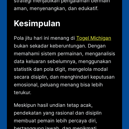
strategi menjadikan pengalaman bermain
aman, menyenangkan, dan edukatif.
Kesimpulan
Pola jitu hari ini menang di
Togel Michigan
bukan sekadar keberuntungan. Dengan
memahami sistem permainan, menganalisis
data keluaran sebelumnya, menggunakan
statistik dan pola digit, mengelola modal
secara disiplin, dan menghindari keputusan
emosional, peluang menang bisa lebih
terukur.
Meskipun hasil undian tetap acak,
pendekatan yang rasional dan disiplin
membuat pemain lebih percaya diri,
bertanggung jawab, dan menikmati