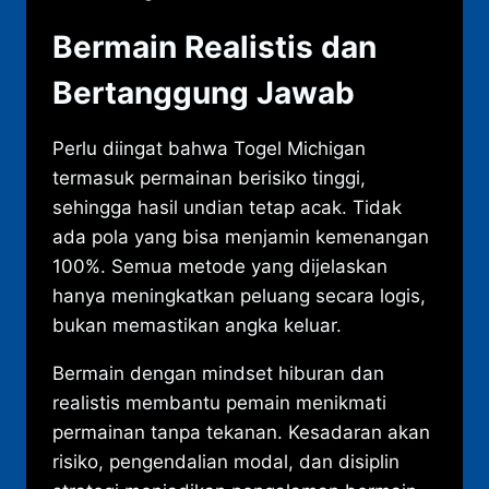
Bermain Realistis dan
Bertanggung Jawab
Perlu diingat bahwa Togel Michigan
termasuk permainan berisiko tinggi,
sehingga hasil undian tetap acak. Tidak
ada pola yang bisa menjamin kemenangan
100%. Semua metode yang dijelaskan
hanya meningkatkan peluang secara logis,
bukan memastikan angka keluar.
Bermain dengan mindset hiburan dan
realistis membantu pemain menikmati
permainan tanpa tekanan. Kesadaran akan
risiko, pengendalian modal, dan disiplin