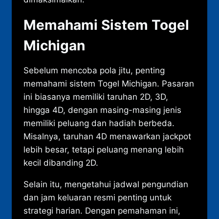
Memahami Sistem Togel
Michigan
Sebelum mencoba pola jitu, penting
memahami sistem Togel Michigan. Pasaran
ini biasanya memiliki taruhan 2D, 3D,
hingga 4D, dengan masing-masing jenis
memiliki peluang dan hadiah berbeda.
Misalnya, taruhan 4D menawarkan jackpot
lebih besar, tetapi peluang menang lebih
kecil dibanding 2D.
Selain itu, mengetahui jadwal pengundian
dan jam keluaran resmi penting untuk
strategi harian. Dengan pemahaman ini,