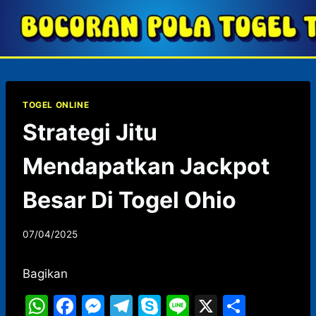
Skip
to
content
TOGEL ONLINE
Strategi Jitu
Mendapatkan Jackpot
Besar Di Togel Ohio
07/04/2025
Bagikan
W
F
M
T
S
Li
X
S