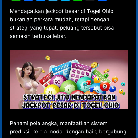
h
a
e
el
k
n
h
Mendapatkan jackpot besar di Togel Ohio
at
c
s
e
y
e
ar
bukanlah perkara mudah, tetapi dengan
s
e
s
gr
p
e
strategi yang tepat, peluang tersebut bisa
A
b
e
a
e
semakin terbuka lebar.
p
o
n
m
p
o
g
k
er
Pahami pola angka, manfaatkan sistem
prediksi, kelola modal dengan baik, bergabung