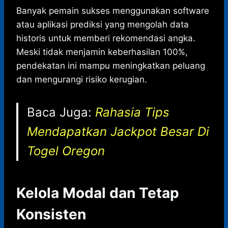
Banyak pemain sukses menggunakan software
atau aplikasi prediksi yang mengolah data
historis untuk memberi rekomendasi angka.
Meski tidak menjamin keberhasilan 100%,
pendekatan ini mampu meningkatkan peluang
dan mengurangi risiko kerugian.
Baca Juga:
Rahasia Tips
Mendapatkan Jackpot Besar Di
Togel Oregon
Kelola Modal dan Tetap
Konsisten