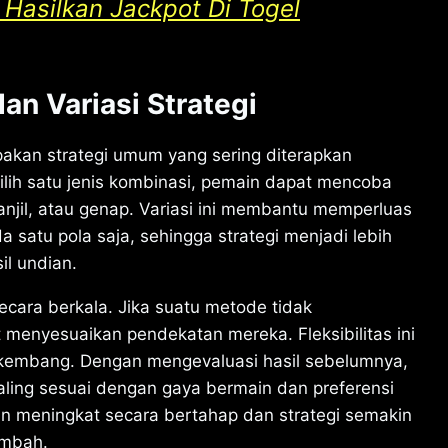
 Hasilkan Jackpot Di Togel
n Variasi Strategi
akan strategi umum yang sering diterapkan
lih satu jenis kombinasi, pemain dapat mencoba
ganjil, atau genap. Variasi ini membantu memperluas
satu pola saja, sehingga strategi menjadi lebih
il undian.
 secara berkala. Jika suatu metode tidak
enyesuaikan pendekatan mereka. Fleksibilitas ini
kembang. Dengan mengevaluasi hasil sebelumnya,
ing sesuai dengan gaya bermain dan preferensi
an meningkat secara bertahap dan strategi semakin
ambah.