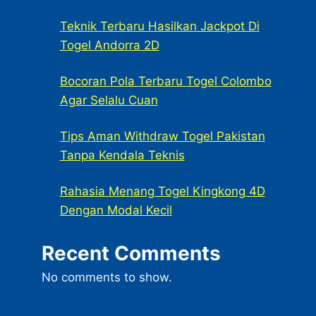
Teknik Terbaru Hasilkan Jackpot Di
Togel Andorra 2D
Bocoran Pola Terbaru Togel Colombo
Agar Selalu Cuan
Tips Aman Withdraw Togel Pakistan
Tanpa Kendala Teknis
Rahasia Menang Togel Kingkong 4D
Dengan Modal Kecil
Recent Comments
No comments to show.