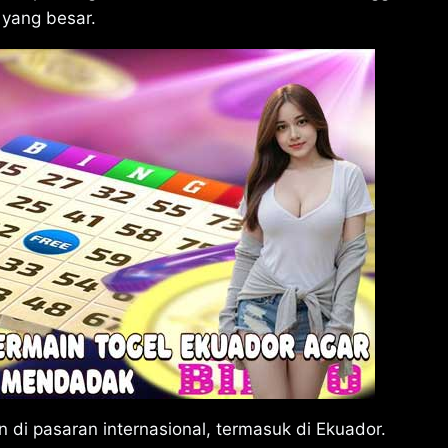
yang besar.
di pasaran internasional, termasuk di Ekuador.