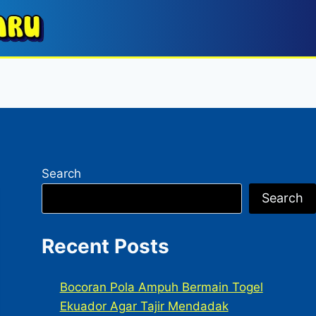
ARU
Search
Search
Recent Posts
Bocoran Pola Ampuh Bermain Togel
Ekuador Agar Tajir Mendadak